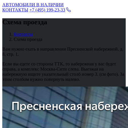
АВТОМОБИЛИ В НАЛИЧИИ
КОНТАКТЫ
+7 (495) 199-23-33
Схема проезда
Контакты
Схема проезда
Вам нужно ехать в направлении Пресненской набережной, д.
8, стр. 1.
Если вы едете со стороны ТТК, то набережная у вас будет
справа, а комплекс Москва-Сити слева. Выезжая на
набережную ищите указательный столб номер 3. (см фото). За
этим столбом нужно повернуть налево.