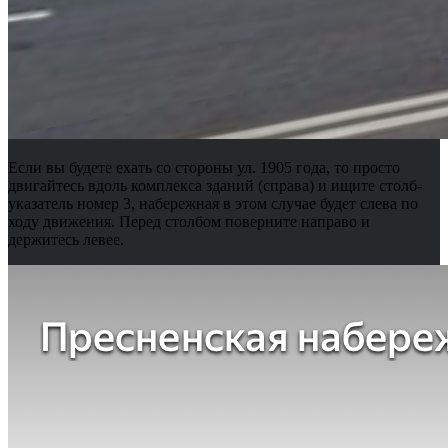
Если вы будете ехать со стороны ул. 1905 года, то просто
двигайтесь вдоль комплекса зданий (справа) и ищите столб-
указатель номер 3, набережная в этом случае будет слева по
ходу движения. Перед столбом поверните направо и
держитесь левее.