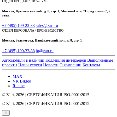
ОТДЕЛ ПРОДАЖ / ШОУ-РУМ
Москва, Пресненская наб., д. 8, стр. 1, Москва-Сити, "Город столиц", 2
этаж
+7 (495) 199-23-33
sales@zart.ru
ОТДЕЛ ПЕРСОНАЛА / ПРОИЗВОДСТВО
Москва, Зеленоград, Панфиловский пр-т., д. 8, стр. 1
+7 (495) 199-33-38
hr@zart.ru
Автомобили в наличии
Коллекция интерьеров
Выполненные
проекты
Наши услуги
Новости
О компании
Контакты
MAX
VK Видео
Rutube
© Z'art
, 2026 | СЕРТИФИКАЦИЯ ISO-9001:2015
© Z'art
, 2026 | СЕРТИФИКАЦИЯ ISO-9001:2015